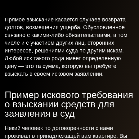
Прямое взыскание касается случаев возврата
долгов, возмещения ущерба. Обусловленное
связано с какими-либо обязательствами, в том
числе и с участием других лиц, сторонних
интересов, решениями суда по другим искам.
Любой иск такого рода имеет определенную
Получить
цену — это та сумма, которую вы требуете
взыскать в своем исковом заявлении.
консультацию
Пример искового требования
о взыскании средств для
Спасибо!
заявления в суд
Ваша заявка отправлена и в ближайшее время
Некий человек по договоренности с вами
будет рассмотрена.
проживал в принадлежащей вам квартире. Вы