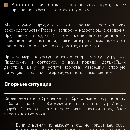
Восстановления брака в случае явки мужа, ранее
признанного безвестно отсутствующим.
Спасибо!
Мы изучим документы на предмет соответствия
Ваша заявка отправлена и в ближайшее время
законодательству России, запросим недостающие сведения.
будет рассмотрена.
Представим в судах (в том числе, апелляционной и
кассационной инстанции) ваши интересы независимо от
Даю согласие на обработку персональных данных
правового положения по делу (истца, ответчика).
Примем меры к урегулированию спора между супругами.
Предложим и согласуем с вами порядок дальнейших
Отправить
действий, цену на услуги юриста. Разрешим спорную
ситуацию в кратчайшие сроки, установленные законом.
Спорные ситуации
Своевременное обращение к бракоразводному юристу
избавит вас от необходимости являться в суд. Иногда
судебный процесс затягивается из-за неявки в судебное
заседание ответчика.
Если ответчик по вызову в суд не придет два раза,