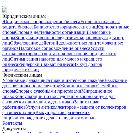
Юридическим лицам
Юридическое сопровождение бизнеса
Уголовно-правовая
защита бизнеса
Банкротство юридических лиц
Корпоративные
споры
Споры в деятельности организаций
Налоговые
споры
Консультация по последствиям коронавируса для юр.
лиц
Обжалование действий должностных лиц таможенных
органов
Налоговое сопровождение бизнеса
Услуги
антиколлекторов - защита от коллекторов юридических
лиц
Оптимизация налогов для малого и среднего
бизнеса
Рейдерский захват бизнеса
Выкуп долгов
юридических лиц
Физическим лицам
Уголовные дела
Защита прав и интересов граждан
Взыскание
долгов
Споры по наследству
Жилищные споры
Семейные
споры
Споры с судебными приставами
Миграционное
право
Консультации по последствиям коронавируса для
физических лиц
Защита должников
Защита прав
работников
Услуги антиколлекторов - защита от коллекторов
физических лиц
Выкуп долгов физических
лиц
Сопровождение сделок с недвижимостью
Контакты
Документы