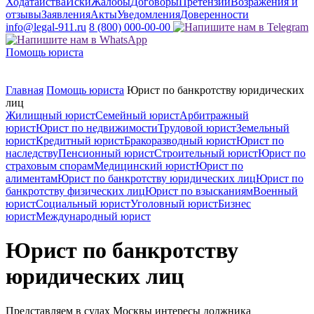
Ходатайства
Иски
Жалобы
Договоры
Претензии
Возражения и
отзывы
Заявления
Акты
Уведомления
Доверенности
info@legal-911.ru
8 (800) 000-00-00
Помощь юриста
Главная
Помощь юриста
Юрист по банкротству юридических
лиц
Жилищный юрист
Семейный юрист
Арбитражный
юрист
Юрист по недвижимости
Трудовой юрист
Земельный
юрист
Кредитный юрист
Бракоразводный юрист
Юрист по
наследству
Пенсионный юрист
Строительный юрист
Юрист по
страховым спорам
Медицинский юрист
Юрист по
алиментам
Юрист по банкротству юридических лиц
Юрист по
банкротству физических лиц
Юрист по взысканиям
Военный
юрист
Социальный юрист
Уголовный юрист
Бизнес
юрист
Международный юрист
Юрист по банкротству
юридических лиц
Представляем в судах Москвы интересы должника