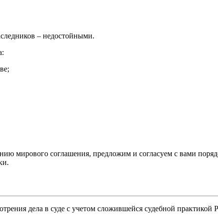
аследников – недостойными.
а:
ве;
ию мирового соглашения, предложим и согласуем с вами порядо
ки.
трения дела в суде с учетом сложившейся судебной практикой 