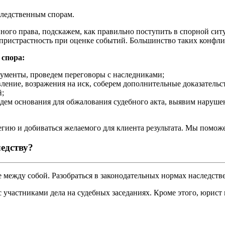
следственным спорам.
ого права, подскажем, как правильно поступить в спорной ситуа
еспристрастность при оценке событий. Большинство таких конфлик
 спора:
ументы, проведем переговоры с наследниками;
ление, возражения на иск, соберем дополнительные доказательст
й;
йдем основания для обжалования судебного акта, выявим наруше
гию и добиваться желаемого для клиента результата. Мы помож
едству?
 между собой. Разобраться в законодательных нормах наследстве
с участниками дела на судебных заседаниях. Кроме этого, юрис