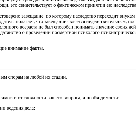
ощи, это свидетельствует о фактическом принятии ею наследства
стоверено завещание, по которому наследство переходит внукам
одателя полагает, что завещание является недействительным, пос
клонного возраста не был способен понимать значение своих дей
одатайство о проведении посмертной психолого-психиатрической 
щие внимание факты.
ым спорам на любой их стадии.
симости от сложности вашего вопроса, и необходимости:
ии ведения дела;
.