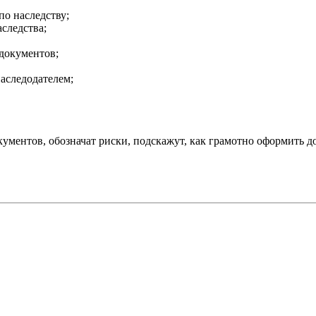
о наследству;
следства;
документов;
аследодателем;
ментов, обозначат риски, подскажут, как грамотно оформить дог