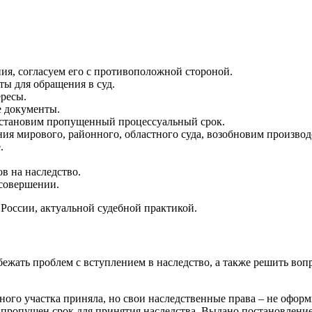
ия, согласуем его с противоположной стороной.
ты для обращения в суд.
ересы.
е документы.
осстановим пропущенный процессуальный срок.
 мирового, районного, областного суда, возобновим производс
.
в на наследство.
 совершении.
России, актуальной судебной практикой.
ежать проблем с вступлением в наследство, а также решить воп
ьного участка приняла, но свои наследственные права – не офор
у пропущен срок для принятия наследства. Выдано постановлени