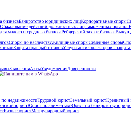
а бизнеса
Банкротство юридических лиц
Корпоративные споры
С
Обжалование действий должностных лиц таможенных органов
Н
для малого и среднего бизнеса
Рейдерский захват бизнеса
Выкуп 
лгов
Споры по наследству
Жилищные споры
Семейные споры
Спо
жников
Защита прав работников
Услуги антиколлекторов - защита
тзывы
Заявления
Акты
Уведомления
Доверенности
 по недвижимости
Трудовой юрист
Земельный юрист
Кредитный 
инский юрист
Юрист по алиментам
Юрист по банкротству юриди
ст
Бизнес юрист
Международный юрист