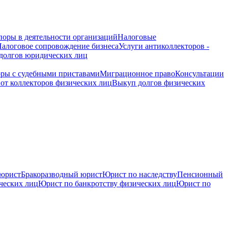
поры в деятельности организаций
Налоговые
алоговое сопровождение бизнеса
Услуги антиколлекторов -
долгов юридических лиц
ры с судебными приставами
Миграционное право
Консультации
 от коллекторов физических лиц
Выкуп долгов физических
юрист
Бракоразводный юрист
Юрист по наследству
Пенсионный
ческих лиц
Юрист по банкротству физических лиц
Юрист по