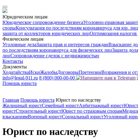
Юридическим лицам
Юридическое сопровождение бизнеса
Уголовно-правовая защит
споры
Консультация по последствиям коронавируса для юр. лиц
защита от коллекторов юридических лиц
Оптимизация налогов 
Физическим лицам
Уголовные дела
Защита прав и интересов граждан
Взыскание до
по последствиям коронавируса для физических лиц
Защита дол
лиц
Сопровождение сделок с недвижимостью
Контакты
Документы
Ходатайства
Иски
Жалобы
Договоры
Претензии
Возражения и о
info@legal-911.ru
8 (800) 000-00-00
Помощь юриста
Главная
Помощь юриста
Юрист по наследству
Жилищный юрист
Семейный юрист
Арбитражный юрист
Юрист
юрист
Строительный юрист
Юрист по страховым спорам
Медиц
взысканиям
Военный юрист
Социальный юрист
Уголовный юри
Юрист по наследству