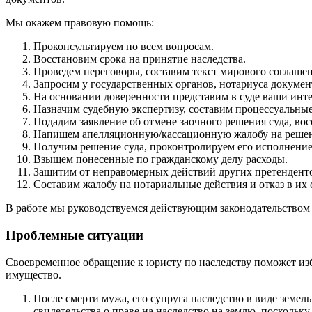
Мы окажем правовую помощь:
Проконсультируем по всем вопросам.
Восстановим срока на принятие наследства.
Проведем переговоры, составим текст мирового соглашен
Запросим у государственных органов, нотариуса докумен
На основании доверенности представим в суде ваши инт
Назначим судебную экспертизу, составим процессуальны
Подадим заявление об отмене заочного решения суда, в
Напишем апелляционную/кассационную жалобу на решения
Получим решение суда, проконтролируем его исполнение
Взыщем понесенные по гражданскому делу расходы.
Защитим от неправомерных действий других претенденто
Составим жалобу на нотариальные действия и отказ в их
В работе мы руководствуемся действующим законодательством 
Проблемные ситуации
Своевременное обращение к юристу по наследству поможет изб
имущество.
После смерти мужа, его супруга наследство в виде земел
свидетельства о праве на наследство на землю, поскольк