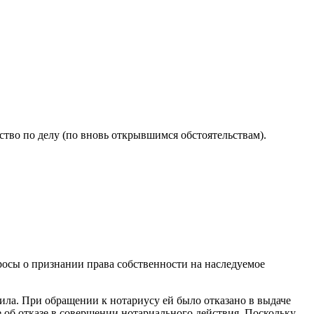
тво по делу (по вновь открывшимся обстоятельствам).
росы о признании права собственности на наследуемое
мила. При обращении к нотариусу ей было отказано в выдаче
е об отказе в совершении нотариального действия. Поскольку