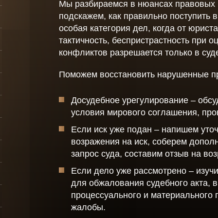
Мы разбираемся в нюансах правовых 
Заявл
Споры с судебными
подскажем, как правильно поступить 
приставами
особая категория дел, когда от юриста
Акты
оры
тактичность, беспристрастность при 
Миграционное право
Уведо
конфликтов разрешается только в суд
по
Консультации по
для
Довер
последствиям
Поможем восстановить нарушенные пр
коронавируса для
физических лиц
Досудебное урегулирование – обсу
Защита должников
условия мирового соглашения, про
лиц
рганов
Если иск уже подан – напишем уточ
Защита прав
работников
возражения на иск, соберем допол
е
запрос суда, составим отзыв на во
Услуги
антиколлекторов -
Если дело уже рассмотрено – изуч
защита от
для обжалования судебного акта, 
коллекторов
ов -
физических лиц
процессуального и материального 
жалобы.
лиц
Выкуп долгов