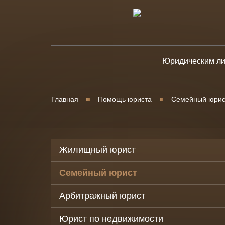
Юридическим л
Юридическое
сопровождени
Главная
Помощь юриста
Семейный юрис
бизнеса
Уголовно-прав
защита бизнес
Жилищный юрист
Банкротство
юридических 
Семейный юрист
Корпоративны
Арбитражный юрист
споры
Споры в
Юрист по недвижимости