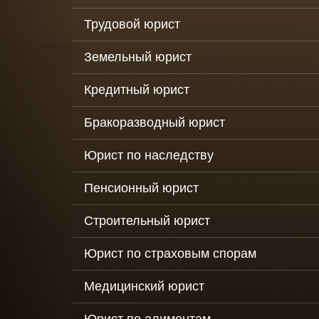
деятельности
организаций
Трудовой юрист
Налоговые сп
Земельный юрист
Консультация 
последствиям
Кредитный юрист
коронавируса 
юр. лиц
Бракоразводный юрист
Обжалование
Юрист по наследству
действий
должностных 
таможенных о
Пенсионный юрист
Налоговое
Строительный юрист
сопровождени
бизнеса
Юрист по страховым спорам
Услуги
антиколлектор
Медицинский юрист
защита от
коллекторов
юридических 