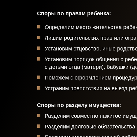
Ваша заявка отправлена и в ближайшее время
Споры по правам ребенка:
будет рассмотрена.
Определим место жительства ребен
Даю согласие на обработку персональных данных
Лишим родительских прав или огра
Установим отцовство, иные родств
Отправить
Установим порядок общения с ребе
с детьми отца (матери), бабушки (д
Поможем с оформлением процедур
Устраним препятствия на выезд реб
Споры по разделу имущества:
Разделим совместно нажитое имущ
Разделим долговые обязательства,