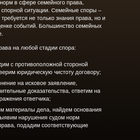
норм в сфере семейного права,
ения
в спорной ситуации. Семейные споры –
 требуется не только знания права, но и
оценке событий. Большинство семейных
мления
е.
енности
ава на любой стадии спора:
дим с противоположной стороной
верим юридическую чистоту договору;
нение на исковое заявление,
нительные доказательства, ответим на
зражения ответчика;
им материалы дела, найдем основания
выявим нарушения судом норм
права, подадим соответствующие