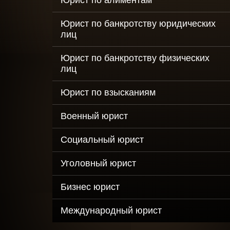
Юрист по алиментам
Оптимизация
Юрист по банкротству юридических
налогов для м
и среднего би
лиц
Рейдерский за
Юрист по банкротству физических
бизнеса
лиц
Выкуп долгов
Юрист по взысканиям
юридических 
Военный юрист
Социальный юрист
Уголовный юрист
Бизнес юрист
Международный юрист