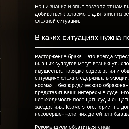
физических лиц
Наши знания и опыт позволяют нам в
добиваться желаемого для клиента р
алого
Сопровождение
знеса
сделок с
сложной ситуации.
недвижимостью
хват
В каких ситуациях нужна 
лиц
Расторжение брака – это всегда стрес
бывших супругов могут возникнуть сп
имущества, порядка содержания и общ
ситуациях сложно сдерживать эмоции,
нормах – без юридического образован
представит ваши интересы в суде. Его
необходимости посещать суд и общат
заседаниях. Кроме этого, юрист не д
несовершеннолетних детей или бывшей
Рекомендуем обратиться к нам: