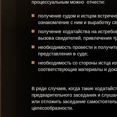
процессуальным можно отнести:
физических лиц
алого
Сопровождение
получение судом и истцом встречно
знеса
сделок с
ознакомление с ним и выработку св
недвижимостью
хват
получение ходатайства на истребо
вызова свидетелей, привлечения тр
необходимость провести и получит
лиц
представления в суде;
необходимость со стороны истца из
соответствующие материалы и док
В ряде случаев, когда такие ходатай
предварительного заседания и слушан
или отложить заседание самостоятель
целесообразности.