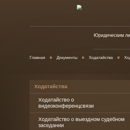
Юридическим л
Юридическое
сопровождени
Главная
Документы
Ходатайства
Хо
бизнеса
Уголовно-прав
защита бизнес
Ходатайства
Банкротство
юридических 
Ходатайство о
видеоконференцсвязи
Корпоративны
споры
Ходатайство о выездном судебном
заседании
Споры в