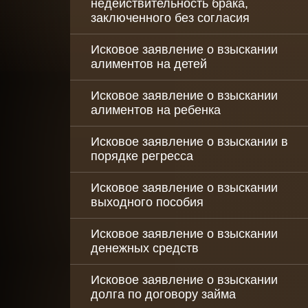
недействительность брака,
заключенного без согласия
Оптимизация
налогов для м
и среднего би
Исковое заявление о взыскании
алиментов на детей
Рейдерский за
бизнеса
Исковое заявление о взыскании
алиментов на ребенка
Выкуп долгов
юридических 
Исковое заявление о взыскании в
порядке регресса
Исковое заявление о взыскании
выходного пособия
Исковое заявление о взыскании
денежных средств
Исковое заявление о взыскании
долга по договору займа