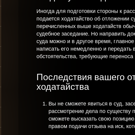
Ваша заявка отправлена и в ближайшее время
Иногда для подготовки стороны к рас
будет рассмотрена.
подается ходатайство об отложении с
перечисленных выше ходатайств обыч
Даю согласие на обработку персональных данных
судебное заседание. Но направить до
суда можно и в другое время, главно
написать его немедленно и передать в
Отправить
обстоятельства, требующие переноса
Последствия вашего от
ходатайства
Вы не сможете явиться в суд, зас
рассмотрение дела по существу п
сможете высказать свою позицию
правом подачи отзыва на иск, ко