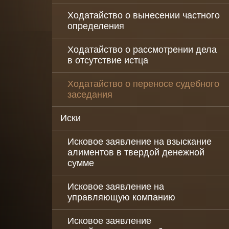
деятельности
организаций
Ходатайство о вынесении частного
определения
Налоговые сп
Ходатайство о рассмотрении дела
Консультация 
в отсутствие истца
последствиям
коронавируса 
юр. лиц
Ходатайство о переносе судебного
заседания
Обжалование
действий
Иски
должностных 
таможенных о
Исковое заявление на взыскание
Налоговое
алиментов в твердой денежной
сопровождени
сумме
бизнеса
Исковое заявление на
Услуги
управляющую компанию
антиколлектор
защита от
коллекторов
Исковое заявление
юридических 