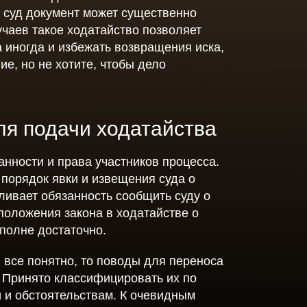
ения
 суд документ может существенно
лучаев такое ходатайство позволяет
а иногда и избежать возвращения иска,
ие, но не хотите, чтобы дело
мления
енности
ля подачи ходатайства
анности и права участников процесса.
 порядок явки и извещения суда о
ливает обязанность сообщить суду о
 положения закона в ходатайстве о
вполне достаточно.
все понятно, то поводы для переноса
. Принято классифицировать их по
 и обстоятельствам. К очевидным